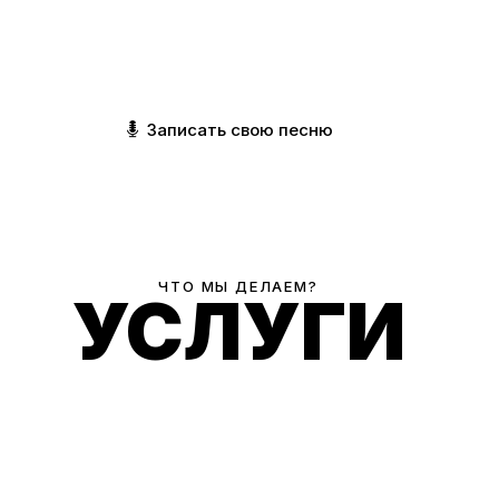
любой сложности: от записи аудиорекламы до производства
авторских треков и создания клипов для Instagram.
Записать свою песню
ЧТО МЫ ДЕЛАЕМ?
УСЛУГИ